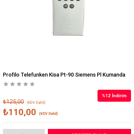
Profilo Telefunken Kisa Pt-90 Siemens Pl Kumanda
%
12
İndirim
₺125,00
(KDV Dahil)
₺110,00
(KDV Dahil)