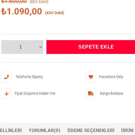
₺1.600,00
(KDV Dahil)
₺1.090,00
(KDV Dahil)
Telefonla Sipariş
Favorilere Ekle
Fiyat Düşünce Haber Ver
Kargo Bedava
ELLIKLERI
YORUMLAR
(0)
ÖDEME SEÇENEKLERI
ÜRÜN 