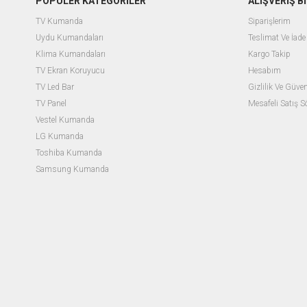
POPÜLER KATEGORİLER
ALIŞVERİŞ Bİ
TV Kumanda
Siparişlerim
Uydu Kumandaları
Teslimat Ve İade 
Klima Kumandaları
Kargo Takip
TV Ekran Koruyucu
Hesabım
TV Led Bar
Gizlilik Ve Güven
TV Panel
Mesafeli Satış 
Vestel Kumanda
LG Kumanda
Toshiba Kumanda
Samsung Kumanda