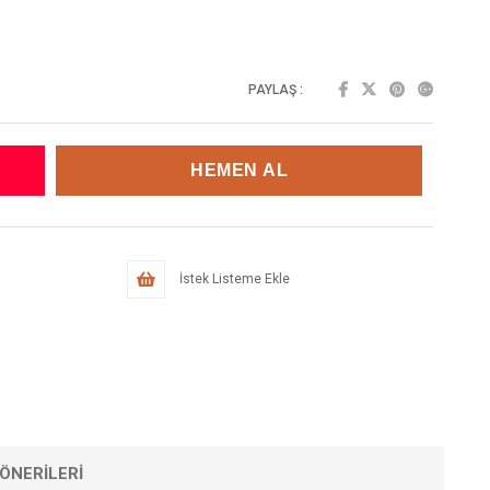
PAYLAŞ :
İstek Listeme Ekle
ÖNERILERI