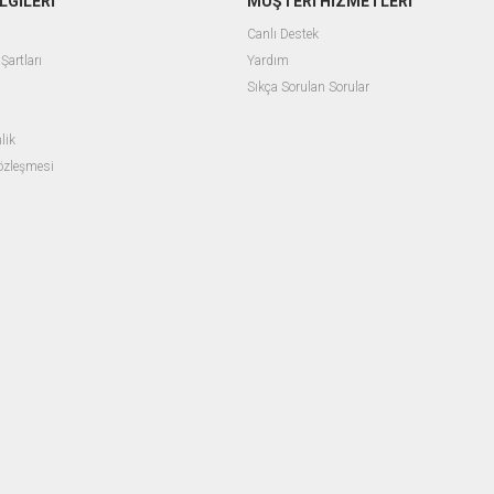
LGİLERİ
MÜŞTERİ HİZMETLERİ
Canlı Destek
Şartları
Yardım
Sıkça Sorulan Sorular
lik
Sözleşmesi