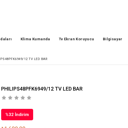
daları
Klima Kumanda
Tv Ekran Koruyucu
Bilgisayar
IPS48PFK6949/12 TV LED BAR
PHILIPS48PFK6949/12 TV LED BAR
%
32
İndirim