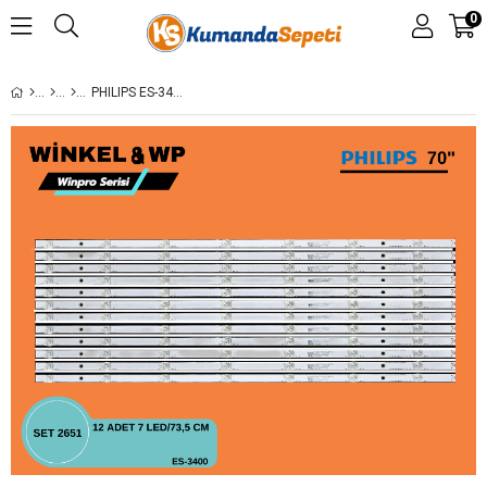
0
PHILIPS ES-3400, PHILIPS, 70PUS8505/12, 70PUS7805/12, 70PUS6504/12