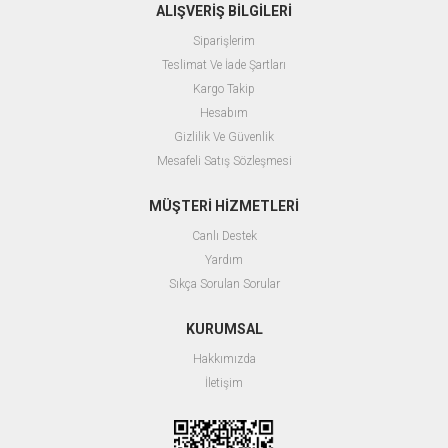
ALIŞVERİŞ BİLGİLERİ
Siparişlerim
Teslimat Ve İade Şartları
Kargo Takip
Hesabım
Gizlilik Ve Güvenlik
Mesafeli Satış Sözleşmesi
MÜŞTERİ HİZMETLERİ
Canlı Destek
Yardım
Sıkça Sorulan Sorular
KURUMSAL
Hakkımızda
İletişim