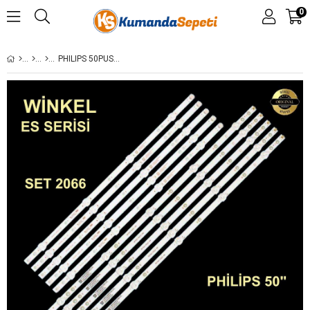
0
PHILIPS 50PUS6262/12 50PUS6162/12 50PUS6272 (44,3 CM) TPT500U1-DJ6QE1 TPT500U1-QVN03( PHILIPS 50” LB50086 V0_00 50PUS6262 LED BAR 36100 36099 LCD479 LCD480 479 480 ES-258 GEN-258 SET-0258 GEN258 SET258 STL1399T 1399T 50PUS6503 50PUS6703 50PUS7303