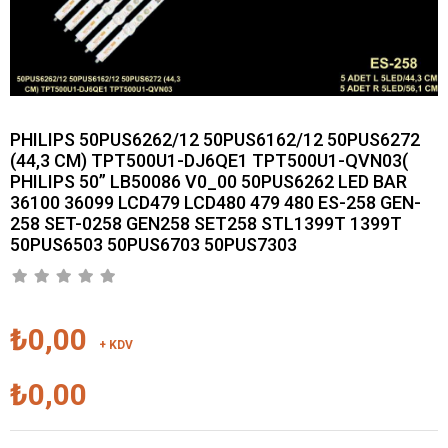
PHILIPS 50PUS6262/12 50PUS6162/12 50PUS6272
(44,3 CM) TPT500U1-DJ6QE1 TPT500U1-QVN03(
PHILIPS 50” LB50086 V0_00 50PUS6262 LED BAR
36100 36099 LCD479 LCD480 479 480 ES-258 GEN-
258 SET-0258 GEN258 SET258 STL1399T 1399T
50PUS6503 50PUS6703 50PUS7303
₺0,00
+ KDV
₺0,00