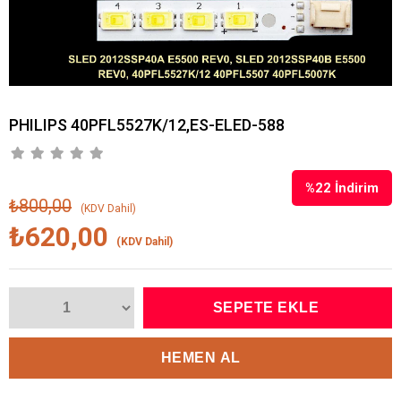
PHILIPS 40PFL5527K/12,ES-ELED-588
%
22
İndirim
₺800,00
(KDV Dahil)
₺620,00
(KDV Dahil)