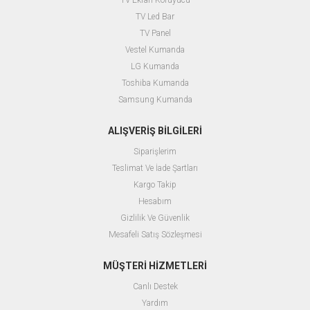
TV Ekran Koruyucu
TV Led Bar
TV Panel
Vestel Kumanda
LG Kumanda
Toshiba Kumanda
Samsung Kumanda
ALIŞVERİŞ BİLGİLERİ
Siparişlerim
Teslimat Ve İade Şartları
Kargo Takip
Hesabım
Gizlilik Ve Güvenlik
Mesafeli Satış Sözleşmesi
MÜŞTERİ HİZMETLERİ
Canlı Destek
Yardım