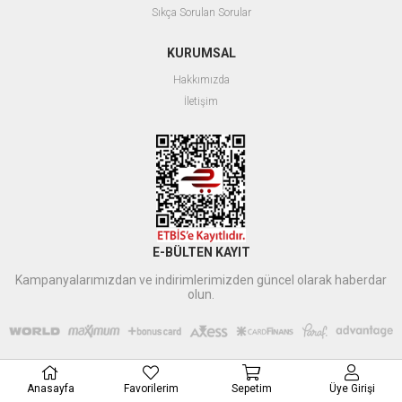
Sıkça Sorulan Sorular
KURUMSAL
Hakkımızda
İletişim
E-BÜLTEN KAYIT
Kampanyalarımızdan ve indirimlerimizden güncel olarak haberdar
olun.
Anasayfa
Favorilerim
Sepetim
Üye Girişi
Xbyildirim
tarafından düzenlenmiştir