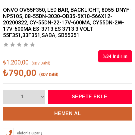
ONVO OV55F350, LED BAR, BACKLIGHT, 8D55-DNYF-
NP510S, 08-55DN-3030-OD35-5X10-566X12-
20200822, CY-55DN-22-17V-600MA, CY55DN-2W-
17V-600MA ES-3713 ES 3713 3 VOLT
55F351,33F351,SABA, SB55351
%
34
İndirim
₺1.200,00
(KDV Dahil)
₺790,00
(KDV Dahil)
Telefonla Sipariş