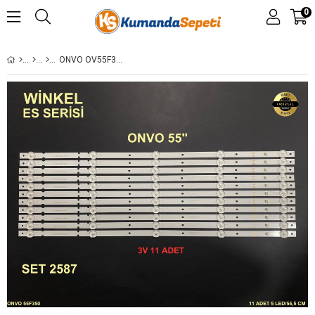
0
ONVO OV55F350, LED BAR, BACKLIGHT, 8D55-DNYF-NP510S, 08-55DN-3030-OD35-5X10-566X12-20200822, CY-55DN-22-17V-600MA, CY55DN-2W-17V-600MA ES-3713 ES 3713 3 VOLT 55F351,33F351,SABA, SB55351