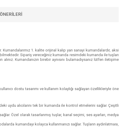
ÖNERILERI
 Kumandalarımız 1. kalite orijinal kalıp yan sanayi kumandalardır, aksi
ilmektedir. Sipariş vereceğiniz kumanda resimdeki kumanda ile tuşları
 alınız. Kumandanızın birebir aynısını bulamadıysanız lütfen iletişime
kullanıcı dostu tasarımı ve kullanım kolaylığı sağlayan özellikleriyle öne
deki uydu alıcılarını tek bir kumanda ile kontrol etmelerini sağlar. Çeşitli
ini sağlar. Özel olarak tasarlanmış tuşlar, kanal seçimi, ses ayarları, medya
ık odalarda kumandayı kolayca kullanmanızı sağlar. Tuşların aydınlatması,