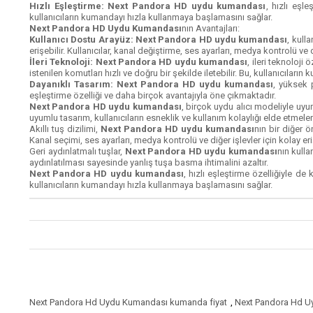
Hızlı Eşleştirme: Next Pandora HD uydu kumandası
, hızlı eşle
kullanıcıların kumandayı hızla kullanmaya başlamasını sağlar.
Next Pandora HD Uydu Kumandası
nın Avantajları:
Kullanıcı Dostu Arayüz: Next Pandora HD uydu kumandası
, kulla
erişebilir. Kullanıcılar, kanal değiştirme, ses ayarları, medya kontrolü ve di
İleri Teknoloji: Next Pandora HD uydu kumandası
, ileri teknoloji
istenilen komutları hızlı ve doğru bir şekilde iletebilir. Bu, kullanıcıları
Dayanıklı Tasarım: Next Pandora HD uydu kumandası
, yüksek p
eşleştirme özelliği ve daha birçok avantajıyla öne çıkmaktadır.
Next Pandora HD uydu kumandası
, birçok uydu alıcı modeliyle uyum
uyumlu tasarım, kullanıcıların esneklik ve kullanım kolaylığı elde etmeleri
Akıllı tuş dizilimi,
Next Pandora HD uydu kumandası
nın bir diğer ö
Kanal seçimi, ses ayarları, medya kontrolü ve diğer işlevler için kolay erişi
Geri aydınlatmalı tuşlar,
Next Pandora HD uydu kumandası
nın kull
aydınlatılması sayesinde yanlış tuşa basma ihtimalini azaltır.
Next Pandora HD uydu kumandası
, hızlı eşleştirme özelliğiyle de
kullanıcıların kumandayı hızla kullanmaya başlamasını sağlar.
Next Pandora Hd Uydu Kumandası kumanda fiyat
,
Next Pandora Hd U