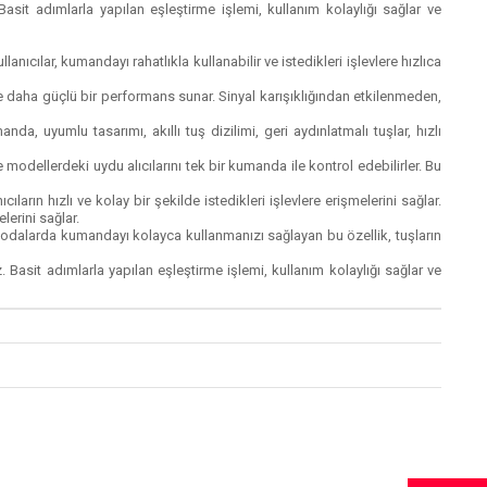
. Basit adımlarla yapılan eşleştirme işlemi, kullanım kolaylığı sağlar ve
kullanıcılar, kumandayı rahatlıkla kullanabilir ve istedikleri işlevlere hızlıca
sinde daha güçlü bir performans sunar. Sinyal karışıklığından etkilenmeden,
a, uyumlu tasarımı, akıllı tuş dizilimi, geri aydınlatmalı tuşlar, hızlı
e modellerdeki uydu alıcılarını tek bir kumanda ile kontrol edebilirler. Bu
ların hızlı ve kolay bir şekilde istedikleri işlevlere erişmelerini sağlar.
lerini sağlar.
k odalarda kumandayı kolayca kullanmanızı sağlayan bu özellik, tuşların
z. Basit adımlarla yapılan eşleştirme işlemi, kullanım kolaylığı sağlar ve