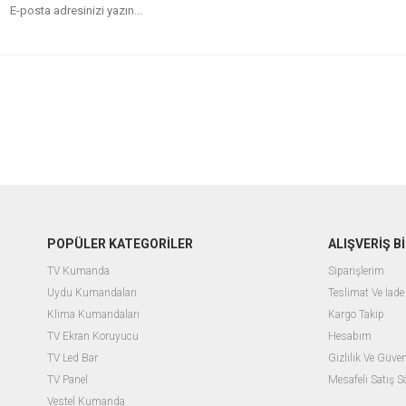
POPÜLER KATEGORİLER
ALIŞVERİŞ Bİ
TV Kumanda
Siparişlerim
Uydu Kumandaları
Teslimat Ve İade 
Klima Kumandaları
Kargo Takip
TV Ekran Koruyucu
Hesabım
TV Led Bar
Gizlilik Ve Güven
TV Panel
Mesafeli Satış 
Vestel Kumanda