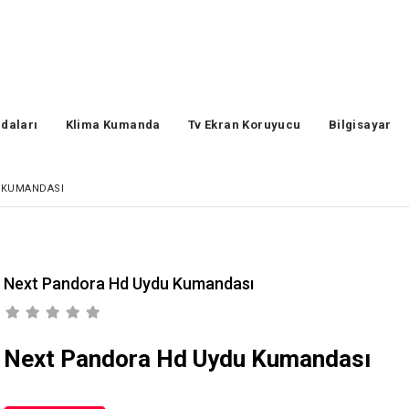
daları
Klima Kumanda
Tv Ekran Koruyucu
Bilgisayar
 KUMANDASI
Next Pandora Hd Uydu Kumandası
Next Pandora Hd Uydu Kumandası