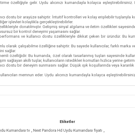
ştirme özelliğiyle gelir. Uydu alıcınızı kumandayla kolayca eşleştirebilirsiniz
nıcı dostu bir arayüze sahiptir. İntuitif kontrolleri ve kolay erişilebilir tuşlarıyla 
ğer işlevleri kolaylıkla gerçekleştirebilirler.
 özellikleriyle donatılmıştır. Gelişmiş sinyal algılama ve iletim özellikleri saye
n kusursuz bir kontrol deneyimi yaşamasını sağlar.
erformans ve kullanıcı dostu özellikleriyle dikkat çeken bir üründür. Bu kumand
lu olarak çalışabilme özelliğine sahiptir. Bu sayede kullanıcılar, farklı marka v
ni sağlar.
nemli özelliğidir. Bu kumanda, özel olarak tasarlanmış tuşları sayesinde kullanıcı
m sağlayan akıllı tuşlar, kullanıcıların istedikleri komutları hızlıca yerine getirme
anıcı dostu bir deneyim sunmasını sağlar. Düşük ışık koşullarında veya karanlı
 kullanıcıları memnun eder. Uydu alıcınızı kumandayla kolayca eşleştirebilirsini
Etiketler
ydu Kumandası tv
,
Next Pandora Hd Uydu Kumandası fiyatı
,