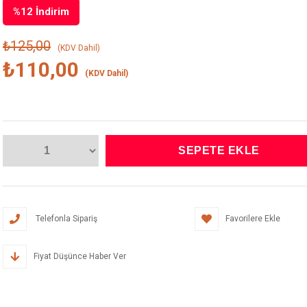
%
12
İndirim
₺125,00
(KDV Dahil)
₺110,00
(KDV Dahil)
Telefonla Sipariş
Favorilere Ekle
Fiyat Düşünce Haber Ver