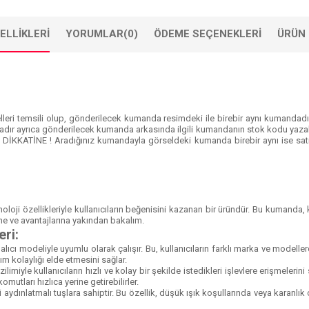
ELLIKLERI
YORUMLAR
(0)
ÖDEME SEÇENEKLERI
ÜRÜN 
eri temsili olup, gönderilecek kumanda resimdeki ile birebir aynı kumandadır.
dır ayrıca gönderilecek kumanda arkasında ilgili kumandanın stok kodu yazab
N DİKKATİNE ! Aradığınız kumandayla görseldeki kumanda birebir aynı ise satın
noloji özellikleriyle kullanıcıların beğenisini kazanan bir üründür. Bu kumanda, 
ine ve avantajlarına yakından bakalım.
ri:
alıcı modeliyle uyumlu olarak çalışır. Bu, kullanıcıların farklı marka ve modeller
nım kolaylığı elde etmesini sağlar.
dizilimiyle kullanıcıların hızlı ve kolay bir şekilde istedikleri işlevlere erişmeler
komutları hızlıca yerine getirebilirler.
ri aydınlatmalı tuşlara sahiptir. Bu özellik, düşük ışık koşullarında veya karanl