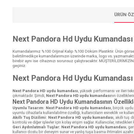
ÜRÜN ÖZ
Next Pandora Hd Uydu Kumandası
Kumandalarımız %100 Orijinal Kalıp %100 Döküm Plastiktir. Ürün görsell
belirtilmedikçe kumandalarımızın üzerinde marka, logo vs. yazmamakta
birebir aynı ise cihazınızı sorunsuz çalıştıracaktır. MÜŞTERİLERİMİZİ
geçiniz.
Next Pandora Hd Uydu Kumandası
Next Pandora HD uydu kumandası
, yüksek performansı ve ileri tek
çıkmaktadır. Şimdi,
Next Pandora HD uydu kumandası
nın özellikler
Next Pandora HD Uydu Kumandasının Özellikle
Uyumlu Tasarım: Next Pandora HD uydu kumandası
, birçok uydu 
uyumlu cihazlarla kullanılabilme özelliği, kullanıcıların esneklik ve kulla
Akıllı Tuş Dizilimi: Next Pandora HD uydu kumandası
, akıllı tuş 
kontrolü ve diğer işlevler için kolay erişim sağlar. Kullanıcılar, istedikleri 
Geri Aydınlatmalı Tuşlar: Next Pandora HD uydu kumandası
, ge
kullanıcı dostu bir deneyim sunar ve yanlış tuşa basma ihtimalini azaltır.