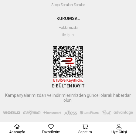
Sıkça Sorulan Sorular
KURUMSAL
Hakkımızda
İletişim
E-BÜLTEN KAYIT
Kampanyalarımızdan ve indirimlerimizden güncel olarak haberdar
olun.
Anasayfa
Favorilerim
Sepetim
Üye Girişi
Xbyildirim
tarafından düzenlenmiştir