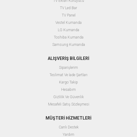
TV Ekran Koruyucu
TV Led Bar
TV Panel
Vestel Kumanda
LG Kumanda
Toshiba Kumanda
Samsung Kumanda
ALIŞVERİŞ BİLGİLERİ
Siparişlerim
Teslimat Ve İade Şartları
Kargo Takip
Hesabım
Gizlilik Ve Güvenlik
Mesafeli Satış Sözleşmesi
MÜŞTERİ HİZMETLERİ
Canlı Destek
Yardım