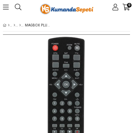
0
MAGBOX PLUTON- MERSAT CHARISMA - ROSE -SHOWTIME- NEPTUN HD UYDU ALICI KUMANDASI