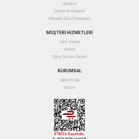
Hesabım
Gizlilik Ve Güvenlik
Mesafeli Satış Sözleşmesi
MÜŞTERİ HİZMETLERİ
Canlı Destek
Yardım
Sıkça Sorulan Sorular
KURUMSAL
Hakkımızda
İletişim