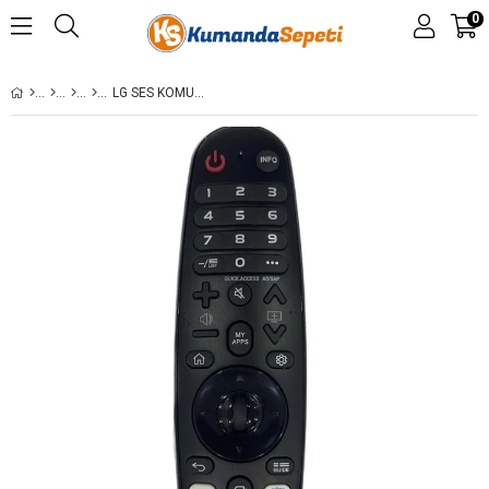
0
LG SES KOMUTSUZ (MIKROFONSUZ) YENI MODEL KUMANDA