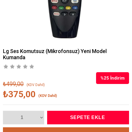
Lg Ses Komutsuz (Mikrofonsuz) Yeni Model
Kumanda
%
25
İndirim
₺499,00
(KDV Dahil)
₺375,00
(KDV Dahil)