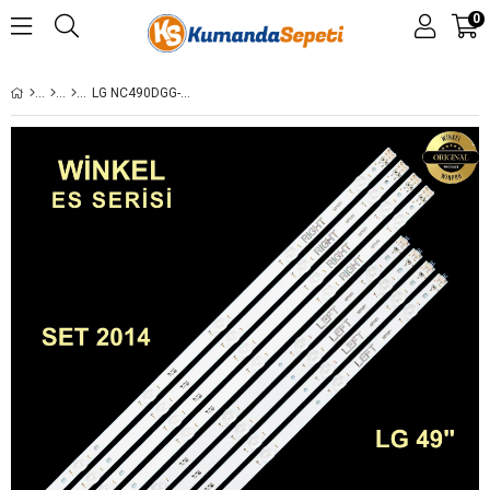
0
LG NC490DGG-AAGX3 49UK6300PUE BUSWLOR/49UK6090PUA BUSWLOR/49UK6200PUA BUSWLJM R,49LK5900 35880 35881 ES-339 SET-339 GEN-339 GEN339 SET339 STL0407T NC490DGG-AAFX1-41 CA GAN01-1255A-P1 GAN01-1256A-P1 NC490DUE ABFX1-41CA GAN01-1292A-P1 GAN01-1293A-P1 NC490DU