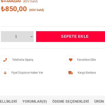
₺1.000,00
(KDV Dahil)
₺850,00
(KDV Dahil)
Telefonla Sipariş
Favorilere Ekle
Fiyat Düşünce Haber Ver
Kargo Bedava
ELLIKLERI
YORUMLAR
(0)
ÖDEME SEÇENEKLERI
ÜRÜN 