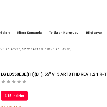
daları
Klima Kumanda
Tv Ekran Koruyucu
Bilgisayar
V 1.2 1 R-TYPE, 55'' V15 ART3 FHD REV 1.2 1 L-TYPE,
LG LD550EUE(FH)(B1), 55'' V15 ART3 FHD REV 1.2 1 R-T
%
15
İndirim