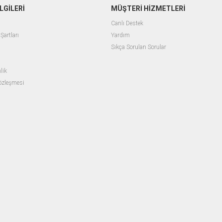
LGİLERİ
MÜŞTERİ HİZMETLERİ
Canlı Destek
Şartları
Yardım
Sıkça Sorulan Sorular
lik
Sözleşmesi