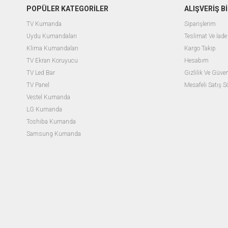
POPÜLER KATEGORİLER
ALIŞVERİŞ Bİ
TV Kumanda
Siparişlerim
Uydu Kumandaları
Teslimat Ve İade 
Klima Kumandaları
Kargo Takip
TV Ekran Koruyucu
Hesabım
TV Led Bar
Gizlilik Ve Güven
TV Panel
Mesafeli Satış 
Vestel Kumanda
LG Kumanda
Toshiba Kumanda
Samsung Kumanda