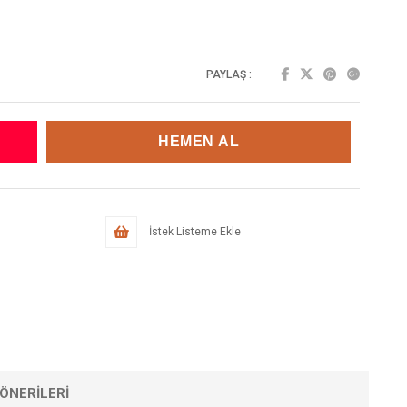
PAYLAŞ :
İstek Listeme Ekle
ÖNERILERI