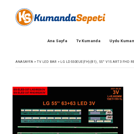
Ana Sayfa
Tv Kumanda
Uydu Kuman
ANASAYFA
>
TV LED BAR
>
LG LD550EUE(FH)(B1), 55'' V15 ART3 FHD RE