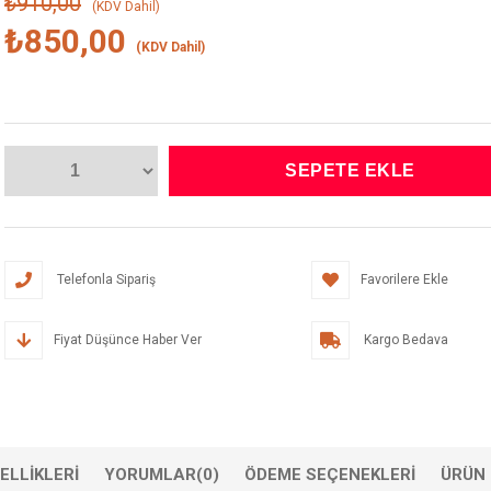
₺910,00
(KDV Dahil)
₺850,00
(KDV Dahil)
Telefonla Sipariş
Favorilere Ekle
Fiyat Düşünce Haber Ver
Kargo Bedava
ELLIKLERI
YORUMLAR
(0)
ÖDEME SEÇENEKLERI
ÜRÜN 