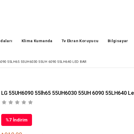
daları
Klima Kumanda
Tv Ekran Koruyucu
Bilgisayar
090 55LH65 55UH6030 55UH 6090 55LH640 LED BAR
LG 55UH6090 55lh65 55UH6030 55UH 6090 55LH640 Le
%
7
İndirim