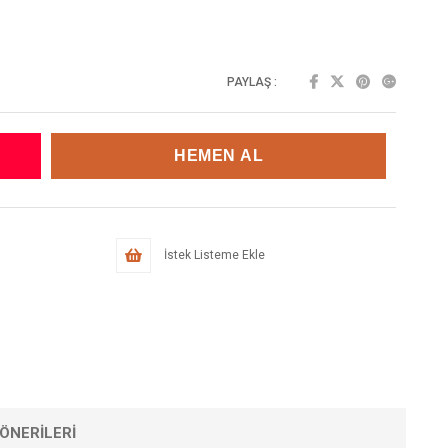
PAYLAŞ :
İstek Listeme Ekle
ÖNERILERI