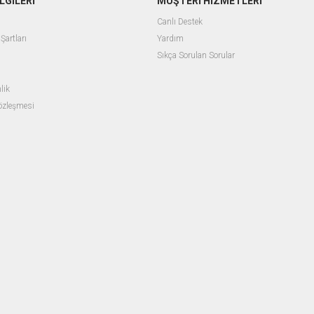
LGİLERİ
MÜŞTERİ HİZMETLERİ
Canlı Destek
Şartları
Yardım
Sıkça Sorulan Sorular
lik
Sözleşmesi