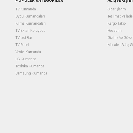
POPÜLER KATEGORİLER
ALIŞVERİŞ Bİ
TV Kumanda
Siparişlerim
Uydu Kumandaları
Teslimat Ve İade 
Klima Kumandaları
Kargo Takip
TV Ekran Koruyucu
Hesabım
TV Led Bar
Gizlilik Ve Güven
TV Panel
Mesafeli Satış 
Vestel Kumanda
LG Kumanda
Toshiba Kumanda
Samsung Kumanda