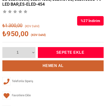
LED BAR,ES-ELED-454
%
27
İndirim
₺1.300,00
(KDV Dahil)
₺950,00
(KDV Dahil)
Telefonla Sipariş
Favorilere Ekle