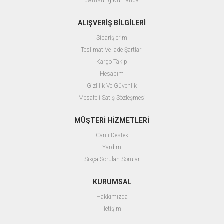
Samsung Kumanda
ALIŞVERİŞ BİLGİLERİ
Siparişlerim
Teslimat Ve İade Şartları
Kargo Takip
Hesabım
Gizlilik Ve Güvenlik
Mesafeli Satış Sözleşmesi
MÜŞTERİ HİZMETLERİ
Canlı Destek
Yardım
Sıkça Sorulan Sorular
KURUMSAL
Hakkımızda
İletişim