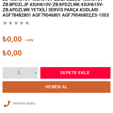
ZB.BPDZLJP 43UH610V-ZB.KPDZLWK 43UH610V-
ZB.APDZLWK YETKİLİ SERVİS PARÇA KODLARI:
AGF78482801 AGF79046801 AGF79046802,ES-1003
₺0,00
+ KDV
₺0,00
Telefonla Sipariş