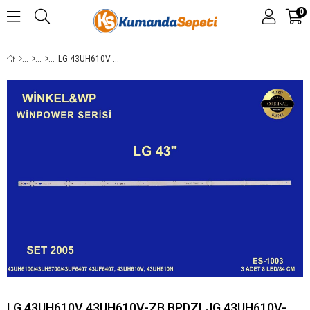
0
LG 43UH610V 43UH610V-ZB.BPDZLJG 43UH610V-ZB.BPDZLJP 43UH610V-ZB.KPDZLWK 43UH610V-ZB.APDZLWK YETKİLİ SERVİS PARÇA KODLARI: AGF78482801 AGF79046801 AGF79046802,ES-1003
LG 43UH610V 43UH610V-ZB.BPDZLJG 43UH610V-