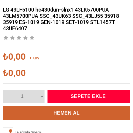
LG 43LF5100 hc430dun-slnx1 43LK5700PUA
43LM5700PUA SSC_43UK63 SSC_43LJ55 35918
35919 ES-1019 GEN-1019 SET-1019 STL1457T
43UF6407
₺0,00
+ KDV
₺0,00
Telefonla Sipariş