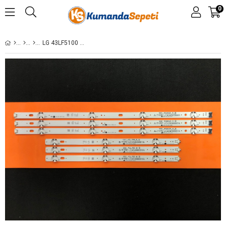
0
LG 43LF5100 HC430DUN-SLNX1 43LK5700PUA 43LM5700PUA SSC_43UK63 SSC_43LJ55 35918 35919 ES-1019 GEN-1019 SET-1019 STL1457T 43UF6407