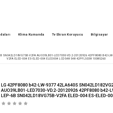
daları
Klima Kumanda
Tv Ekran Koruyucu
Bilgisayar
6B SN042LD18VG75B-V2FA AUO39LB01-LED7030-VD.2-20120926 42PF8080 B42-LW
V2FA ELED-004 ES-ELED-004 ELED004 LCD548 548 42PFL5038 10085260
LG 42PF8080 b42-LW-9377 42LA640S SN042LD182VG
AUO39LB01-LED7030-VD.2-20120926 42PF8080 b42-
LEP-6B SN042LD18VG75B-V2FA ELED-004 ES-ELED-00