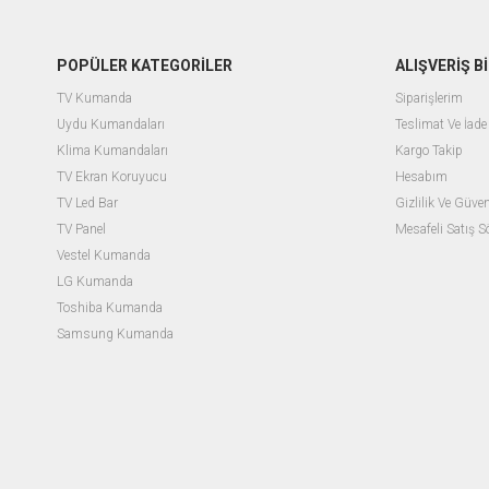
POPÜLER KATEGORİLER
ALIŞVERİŞ Bİ
TV Kumanda
Siparişlerim
Uydu Kumandaları
Teslimat Ve İade 
Klima Kumandaları
Kargo Takip
TV Ekran Koruyucu
Hesabım
TV Led Bar
Gizlilik Ve Güven
TV Panel
Mesafeli Satış 
Vestel Kumanda
LG Kumanda
Toshiba Kumanda
Samsung Kumanda