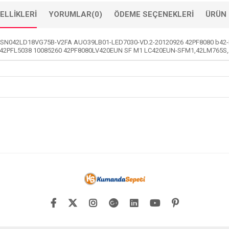
ELLIKLERI
YORUMLAR
(0)
ÖDEME SEÇENEKLERI
ÜRÜN 
 SN042LD18VG75B-V2FA AUO39LB01-LED7030-VD.2-20120926 42PF8080 b42
 42PFL5038 10085260 42PF8080LV420EUN SF M1 LC420EUN-SFM1,42LM765S