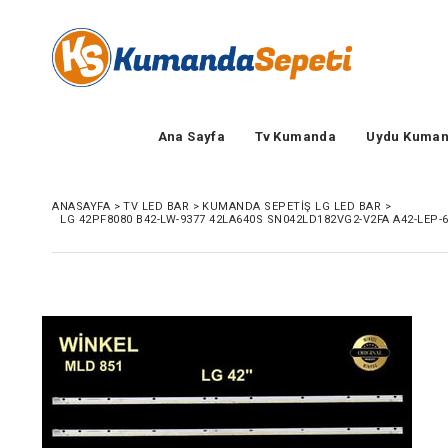
Ana Sayfa
Tv Kumanda
Uydu Kuman
ANASAYFA
>
TV LED BAR
>
KUMANDA SEPETIŞ LG LED BAR
>
LG 42PF8080 B42-LW-9377 42LA640S SN042LD182VG2-V2FA A42-LEP-