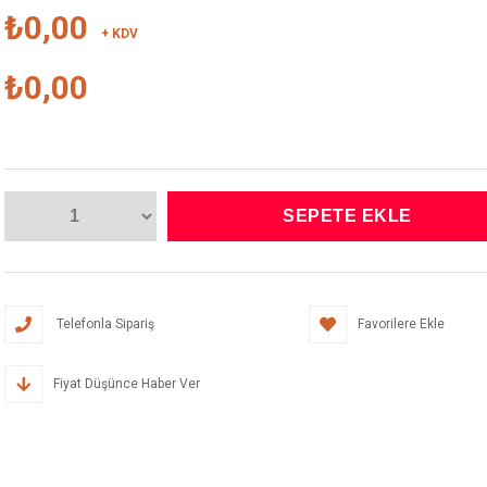
₺0,00
+ KDV
₺0,00
Telefonla Sipariş
Favorilere Ekle
Fiyat Düşünce Haber Ver