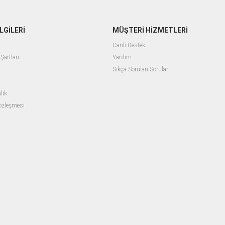
LGİLERİ
MÜŞTERİ HİZMETLERİ
Canlı Destek
Şartları
Yardım
Sıkça Sorulan Sorular
lik
Sözleşmesi