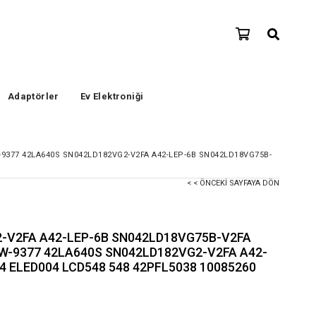
Adaptörler
Ev Elektroniği
-9377 42LA640S SN042LD182VG2-V2FA A42-LEP-6B SN042LD18VG75B-
< < ÖNCEKI SAYFAYA DÖN
2-V2FA A42-LEP-6B SN042LD18VG75B-V2FA
LW-9377 42LA640S SN042LD182VG2-V2FA A42-
4 ELED004 LCD548 548 42PFL5038 10085260