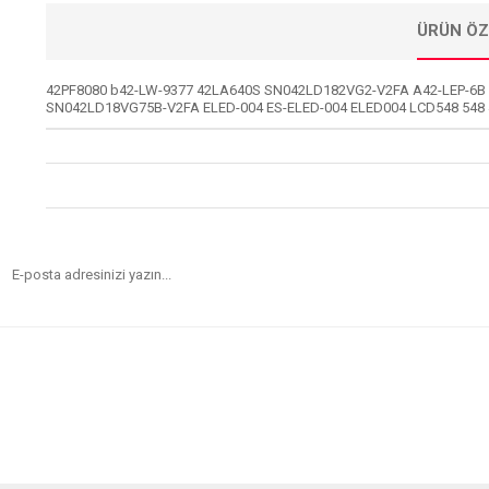
ÜRÜN ÖZ
42PF8080 b42-LW-9377 42LA640S SN042LD182VG2-V2FA A42-LEP-6B
SN042LD18VG75B-V2FA ELED-004 ES-ELED-004 ELED004 LCD548 548