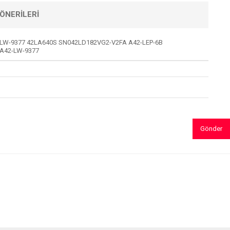
ÖNERILERI
-LW-9377 42LA640S SN042LD182VG2-V2FA A42-LEP-6B
,A42-LW-9377
Gönder