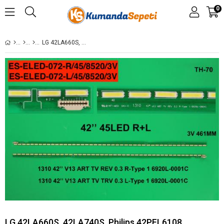
0
LG 42LA660S, 42LA740S, PHILIPS 42PFL6108 , 42PFL6008K, 42PFL6158K/12, 42PFL6008K/12 LED BAR
LG 42LA660S, 42LA740S, Philips 42PFL6108 ,