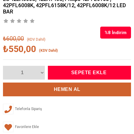
42PFL6008K, 42PFL6158K/12, 42PFL6008K/12 LED
BAR
%
8
İndirim
₺600,00
(KDV Dahil)
₺550,00
(KDV Dahil)
Telefonla Sipariş
Favorilere Ekle