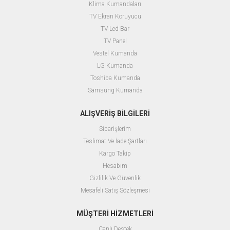
Klima Kumandaları
TV Ekran Koruyucu
TV Led Bar
TV Panel
Vestel Kumanda
LG Kumanda
Toshiba Kumanda
Samsung Kumanda
ALIŞVERİŞ BİLGİLERİ
Siparişlerim
Teslimat Ve İade Şartları
Kargo Takip
Hesabım
Gizlilik Ve Güvenlik
Mesafeli Satış Sözleşmesi
MÜŞTERİ HİZMETLERİ
Canlı Destek