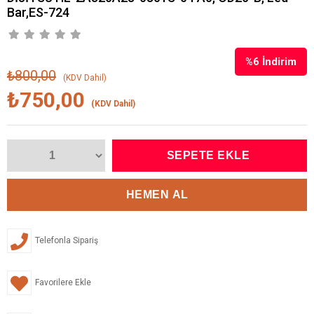
Bar,ES-724
%
6
İndirim
₺800,00
(KDV Dahil)
₺750,00
(KDV Dahil)
Telefonla Sipariş
Favorilere Ekle