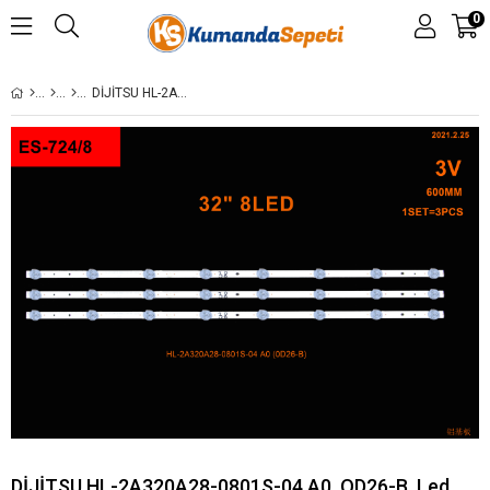
0
DİJİTSU HL-2A320A28-0801S-04 A0, OD26-B, LED BAR,ES-724
DİJİTSU HL-2A320A28-0801S-04 A0, OD26-B, Led