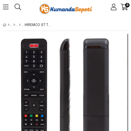
0
HIREMCO GT TURBO V8D FULL HD MINI UYDU ALICI KUMANDASI