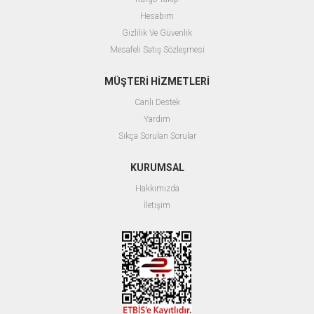
Hesabım
Gizlilik Ve Güvenlik
Mesafeli Satış Sözleşmesi
MÜŞTERİ HİZMETLERİ
Canlı Destek
Yardım
Sıkça Sorulan Sorular
KURUMSAL
Hakkımızda
İletişim