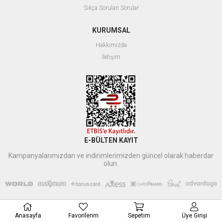
Sıkça Sorulan Sorular
KURUMSAL
Hakkımızda
İletişim
E-BÜLTEN KAYIT
Kampanyalarımızdan ve indirimlerimizden güncel olarak haberdar
olun.
Anasayfa
Favorilerim
Sepetim
Üye Girişi
Xbyildirim
tarafından düzenlenmiştir