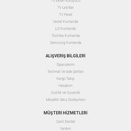
TV Ekran Koruyucu
TV Led Bar
TV Panel
Vestel Kumanda
LG Kumanda
Toshiba Kumanda
Samsung Kumanda
ALIŞVERİŞ BİLGİLERİ
Siparişlerim
Teslimat Ve İade Şartları
Kargo Takip
Hesabım
Gizlilik Ve Güvenlik
Mesafeli Satış Sözleşmesi
MÜŞTERİ HİZMETLERİ
Canlı Destek
Yardım