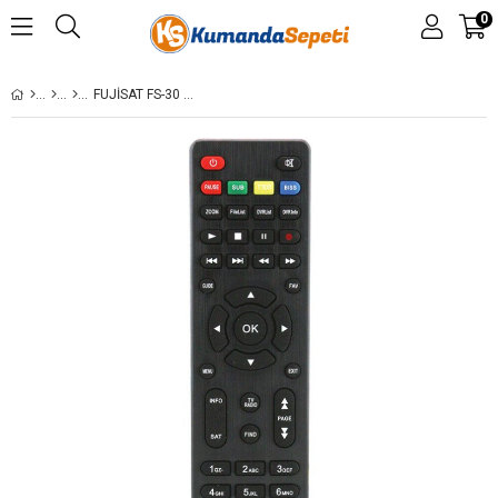
0
FUJISAT FS-30 HD UYDU ALICI KUMANDASI