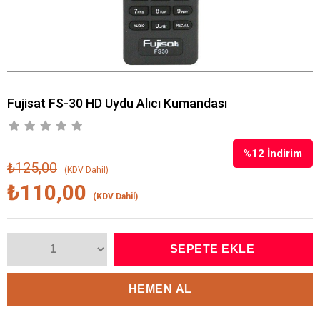
Fujisat FS-30 HD Uydu Alıcı Kumandası
%
12
İndirim
₺125,00
(KDV Dahil)
₺110,00
(KDV Dahil)