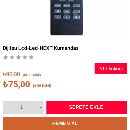
Dijitsu Lcd-Led-NEXT Kumandas
%
17
İndirim
₺90,00
(KDV Dahil)
₺75,00
(KDV Dahil)