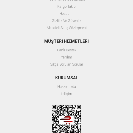
Kargo Takip
Hesabım
Gizlilik Ve Güvenlik
Mesafeli Satış Sözleşmesi
MÜŞTERİ HİZMETLERİ
Canlı Destek
Yardım
Sıkça Sorulan Sorular
KURUMSAL
Hakkımızda
İletişim