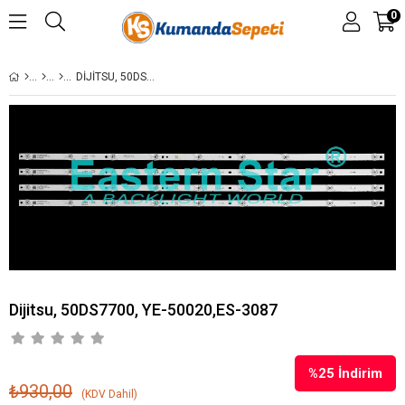
0
DIJITSU, 50DS7700, YE-50020,ES-3087
Dijitsu, 50DS7700, YE-50020,ES-3087
%
25
İndirim
₺930,00
(KDV Dahil)