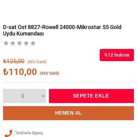
D-sat Ost 8827-Rowell 24000-Mikrostar S5 Gold
Uydu Kumandası
%
12
İndirim
₺125,00
(KDV Dahil)
₺110,00
(KDV Dahil)
Telefonla Sipariş