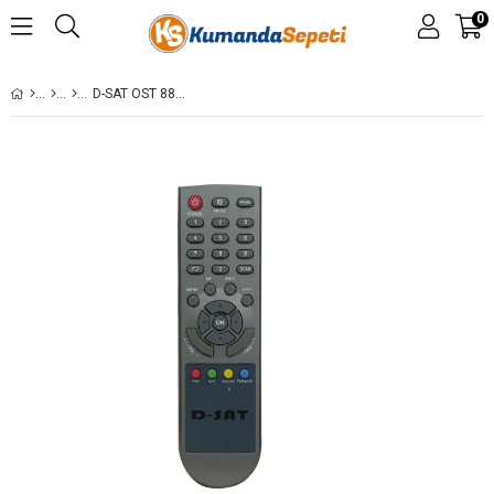
0
D-SAT OST 8827-ROWELL 24000-MIKROSTAR S5 GOLD UYDU KUMANDASI