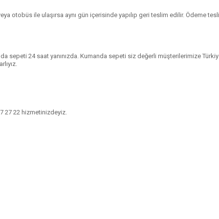
ya otobüs ile ulaşırsa aynı gün içerisinde yapılıp geri teslim edilir. Ödeme teslim
a sepeti 24 saat yanınızda. Kumanda sepeti siz değerli müşterilerimize Türkiye’
rlıyız.
7 27 22
hizmetinizdeyiz.