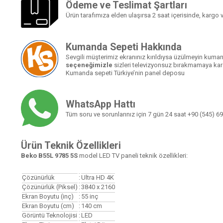
Ödeme ve Teslimat Şartları
Ürün tarafımıza elden ulaşırsa 2 saat içerisinde, kargo ve
Kumanda Sepeti Hakkında
Sevgili müşterimiz ekranınız kırıldıysa üzülmeyin kumand
seçeneğimizle
sizleri televizyonsuz bırakmamaya kara
Kumanda sepeti Türkiye’nin panel deposu
WhatsApp Hattı
Tüm soru ve sorunlarınız için 7 gün 24 saat
+90 (545) 69
Ürün Teknik Özellikleri
Beko B55L 9785 5S
model LED TV paneli teknik özellikleri:
Çözünürlük
:
Ultra HD 4K
Çözünürlük (Piksel)
:
3840 x 2160
Ekran Boyutu (inç)
:
55
inç
Ekran Boyutu (cm)
:
140 cm
Görüntü Teknolojisi
:
LED