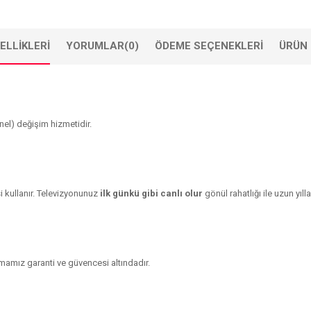
ELLIKLERI
YORUMLAR
(0)
ÖDEME SEÇENEKLERI
ÜRÜN 
el) değişim hizmetidir.
 kullanır. Televizyonunuz
ilk günkü gibi canlı olur
gönül rahatlığı ile uzun yılla
rmamız garanti ve güvencesi altındadır.