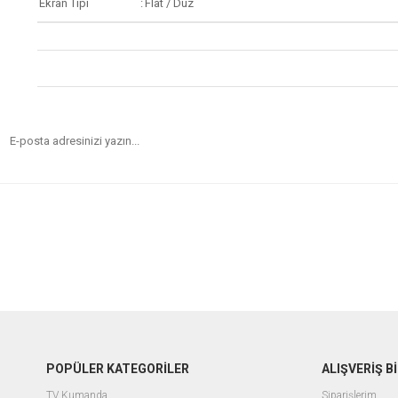
Ekran Tipi
:
Flat / Düz
POPÜLER KATEGORİLER
ALIŞVERİŞ Bİ
TV Kumanda
Siparişlerim