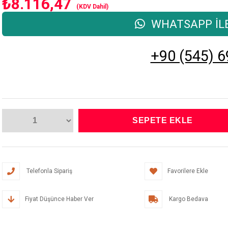
₺8.116,47
(KDV Dahil)
WHATSAPP İLE
+90 (545) 6
Telefonla Sipariş
Favorilere Ekle
Fiyat Düşünce Haber Ver
Kargo Bedava