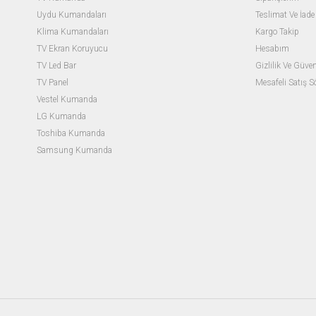
Uydu Kumandaları
Teslimat Ve İade 
Klima Kumandaları
Kargo Takip
TV Ekran Koruyucu
Hesabım
TV Led Bar
Gizlilik Ve Güven
TV Panel
Mesafeli Satış 
Vestel Kumanda
LG Kumanda
Toshiba Kumanda
Samsung Kumanda