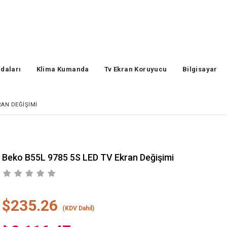
daları
Klima Kumanda
Tv Ekran Koruyucu
Bilgisayar
RAN DEĞIŞIMI
Beko B55L 9785 5S LED TV Ekran Değişimi
$235.26
(KDV Dahil)