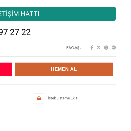
TİŞİM HATTI
97 27 22
PAYLAŞ :
İstek Listeme Ekle