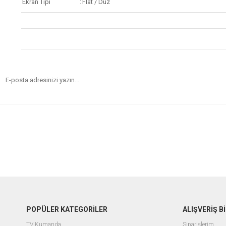
Ekran Tipi
:
Flat / Düz
POPÜLER KATEGORİLER
ALIŞVERİŞ Bİ
TV Kumanda
Siparişlerim