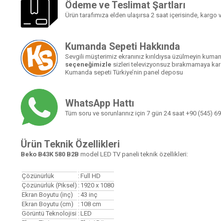
Ödeme ve Teslimat Şartları
Ürün tarafımıza elden ulaşırsa 2 saat içerisinde, kargo ve
Kumanda Sepeti Hakkında
Sevgili müşterimiz ekranınız kırıldıysa üzülmeyin kumand
seçeneğimizle
sizleri televizyonsuz bırakmamaya kara
Kumanda sepeti Türkiye’nin panel deposu
WhatsApp Hattı
Tüm soru ve sorunlarınız için 7 gün 24 saat
+90 (545) 69
Ürün Teknik Özellikleri
Beko B43K 580 B2B
model LED TV paneli teknik özellikleri:
Çözünürlük
:
Full HD
Çözünürlük (Piksel)
:
1920 x 1080
Ekran Boyutu (inç)
:
43
inç
Ekran Boyutu (cm)
:
108 cm
Görüntü Teknolojisi
:
LED