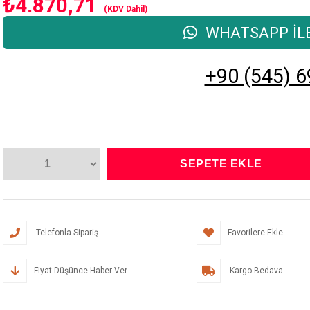
₺4.870,71
(KDV Dahil)
WHATSAPP İLE
+90 (545) 6
Telefonla Sipariş
Favorilere Ekle
Fiyat Düşünce Haber Ver
Kargo Bedava