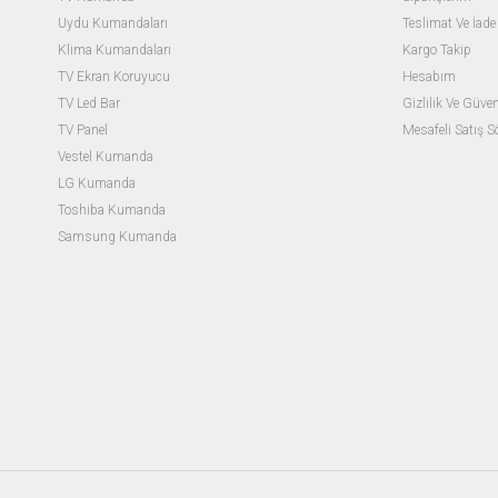
Uydu Kumandaları
Teslimat Ve İade 
Klima Kumandaları
Kargo Takip
TV Ekran Koruyucu
Hesabım
TV Led Bar
Gizlilik Ve Güven
TV Panel
Mesafeli Satış 
Vestel Kumanda
LG Kumanda
Toshiba Kumanda
Samsung Kumanda