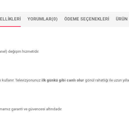
ELLIKLERI
YORUMLAR
(0)
ÖDEME SEÇENEKLERI
ÜRÜN 
nel) değişim hizmetidir.
 kullanır. Televizyonunuz
ilk günkü gibi canlı olur
gönül rahatlığı ile uzun yılla
rmamız garanti ve güvencesi altındadır.