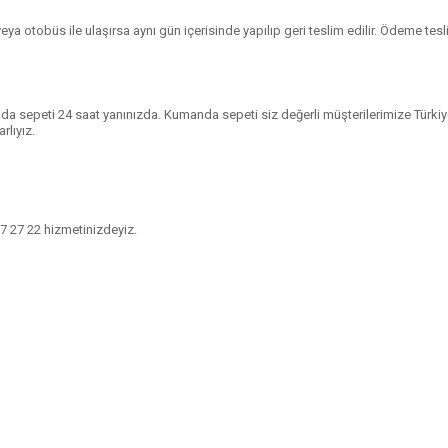
ya otobüs ile ulaşırsa aynı gün içerisinde yapılıp geri teslim edilir. Ödeme teslim
a sepeti 24 saat yanınızda. Kumanda sepeti siz değerli müşterilerimize Türkiye’
rlıyız.
7 27 22
hizmetinizdeyiz.