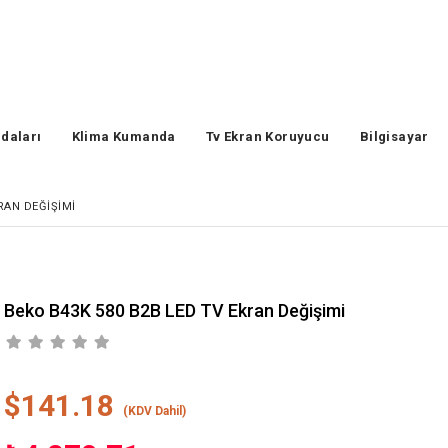
daları
Klima Kumanda
Tv Ekran Koruyucu
Bilgisayar
RAN DEĞIŞIMI
Beko B43K 580 B2B LED TV Ekran Değişimi
$141.18
(KDV Dahil)