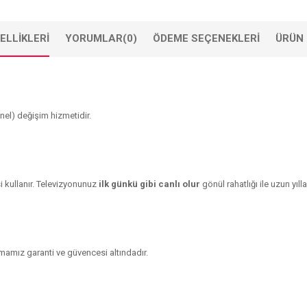
ELLIKLERI
YORUMLAR
(0)
ÖDEME SEÇENEKLERI
ÜRÜN 
nel) değişim hizmetidir.
 kullanır. Televizyonunuz
ilk günkü gibi canlı olur
gönül rahatlığı ile uzun yılla
rmamız garanti ve güvencesi altındadır.