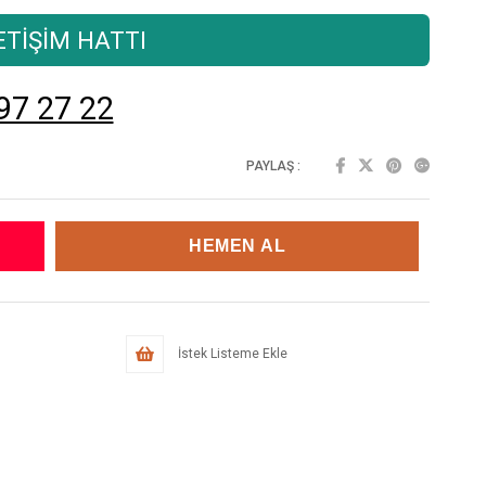
TİŞİM HATTI
97 27 22
PAYLAŞ :
İstek Listeme Ekle