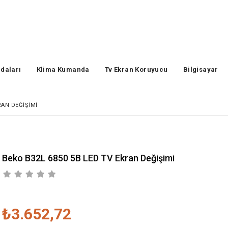
daları
Klima Kumanda
Tv Ekran Koruyucu
Bilgisayar
RAN DEĞIŞIMI
Beko B32L 6850 5B LED TV Ekran Değişimi
₺3.652,72