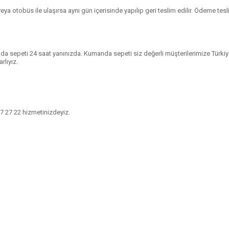
ya otobüs ile ulaşırsa aynı gün içerisinde yapılıp geri teslim edilir. Ödeme teslim
a sepeti 24 saat yanınızda. Kumanda sepeti siz değerli müşterilerimize Türkiye’
rlıyız.
7 27 22
hizmetinizdeyiz.