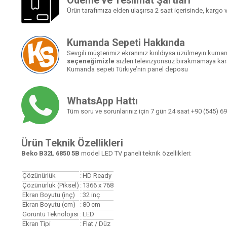
Ödeme ve Teslimat Şartları
Ürün tarafımıza elden ulaşırsa 2 saat içerisinde, kargo ve
Kumanda Sepeti Hakkında
Sevgili müşterimiz ekranınız kırıldıysa üzülmeyin kumand
seçeneğimizle
sizleri televizyonsuz bırakmamaya kara
Kumanda sepeti Türkiye’nin panel deposu
WhatsApp Hattı
Tüm soru ve sorunlarınız için 7 gün 24 saat
+90 (545) 69
Ürün Teknik Özellikleri
Beko B32L 6850 5B
model LED TV paneli teknik özellikleri:
Çözünürlük
:
HD Ready
Çözünürlük (Piksel)
:
1366 x 768
Ekran Boyutu (inç)
:
32
inç
Ekran Boyutu (cm)
:
80 cm
Görüntü Teknolojisi
:
LED
Ekran Tipi
:
Flat / Düz