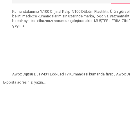
Kumandalarımız %100 Orijinal Kalıp %100 Döküm Plastiktir. Ürün görselle
belirtilmedikçe kumandalarımızın üzerinde marka, logo vs. yazmamakta
birebir aynı ise cihazınızı sorunsuz çalıştıracaktır. MÜŞTERİLERİMİZİN 
geçiniz.
Awox Dijitsu DJTV431 Lcd-Led Tv Kumandası kumanda fiyat
,
Awox Di