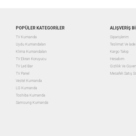
POPÜLER KATEGORİLER
ALIŞVERİŞ Bİ
TV Kumanda
Siparişlerim
Uydu Kumandaları
Teslimat Ve İade 
Klima Kumandaları
Kargo Takip
TV Ekran Koruyucu
Hesabım
TV Led Bar
Gizlilik Ve Güven
TV Panel
Mesafeli Satış 
Vestel Kumanda
LG Kumanda
Toshiba Kumanda
Samsung Kumanda