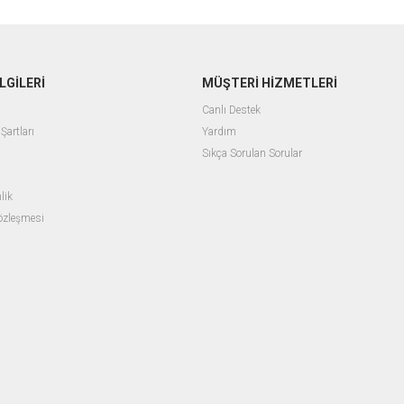
LGİLERİ
MÜŞTERİ HİZMETLERİ
Canlı Destek
Şartları
Yardım
Sıkça Sorulan Sorular
lik
Sözleşmesi