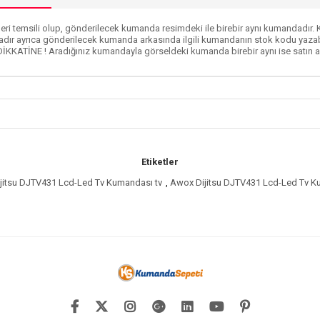
ri temsili olup, gönderilecek kumanda resimdeki ile birebir aynı kumandadır. Ku
dır ayrıca gönderilecek kumanda arkasında ilgili kumandanın stok kodu yazabi
DİKKATİNE ! Aradığınız kumandayla görseldeki kumanda birebir aynı ise satın al
Etiketler
jitsu DJTV431 Lcd-Led Tv Kumandası tv
,
Awox Dijitsu DJTV431 Lcd-Led Tv Ku