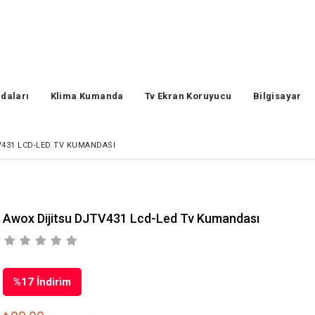
daları
Klima Kumanda
Tv Ekran Koruyucu
Bilgisayar
431 LCD-LED TV KUMANDASI
Awox Dijitsu DJTV431 Lcd-Led Tv Kumandası
%
17
İndirim