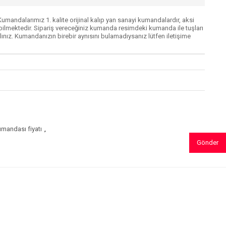
mandalarımız 1. kalite orijinal kalıp yan sanayi kumandalardır, aksi
lmektedir. Sipariş vereceğiniz kumanda resimdeki kumanda ile tuşları
ınız. Kumandanızın birebir aynısını bulamadıysanız lütfen iletişime
mandası fiyatı
,
Gönder