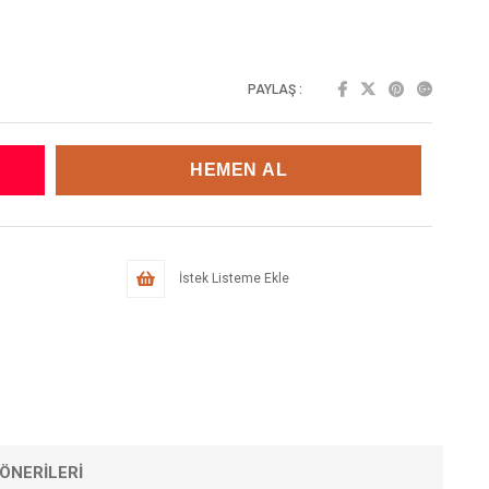
PAYLAŞ :
İstek Listeme Ekle
ÖNERILERI