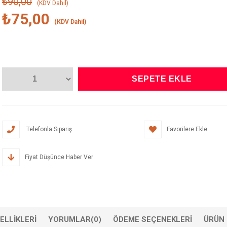
₺90,00
(KDV Dahil)
₺75,00
(KDV Dahil)
Telefonla Sipariş
Favorilere Ekle
Fiyat Düşünce Haber Ver
ELLIKLERI
YORUMLAR
(0)
ÖDEME SEÇENEKLERI
ÜRÜN 