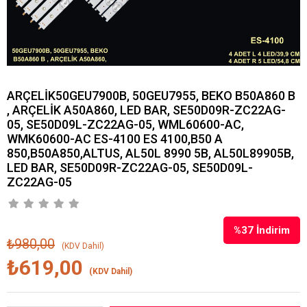
ARÇELİK50GEU7900B, 50GEU7955, BEKO B50A860 B
, ARÇELİK A50A860, LED BAR, SE50D09R-ZC22AG-
05, SE50D09L-ZC22AG-05, WML60600-AC,
WMK60600-AC ES-4100 ES 4100,B50 A
850,B50A850,ALTUS, AL50L 8990 5B, AL50L89905B,
LED BAR, SE50D09R-ZC22AG-05, SE50D09L-
ZC22AG-05
%
37
İndirim
₺980,00
(KDV Dahil)
₺619,00
(KDV Dahil)