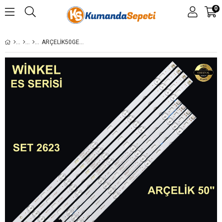
0
ARÇELİK50GEU7900B, 50GEU7955, BEKO B50A860 B , ARÇELİK A50A860, LED BAR, SE50D09R-ZC22AG-05, SE50D09L-ZC22AG-05, WML60600-AC, WMK60600-AC ES-4100 ES 4100,B50 A 850,B50A850,ALTUS, AL50L 8990 5B, AL50L89905B, LED BAR, SE50D09R-ZC22AG-05, SE50D09L-ZC22AG-05