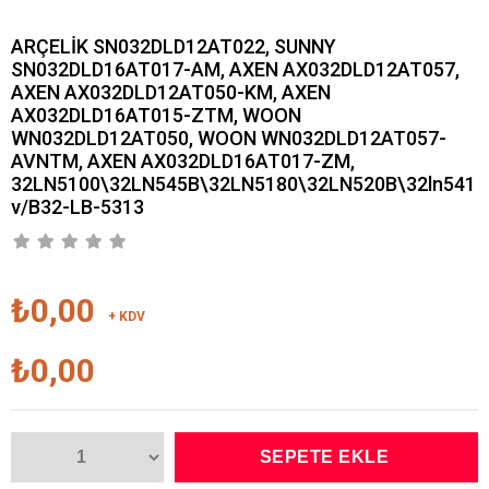
ARÇELİK SN032DLD12AT022, SUNNY
SN032DLD16AT017-AM, AXEN AX032DLD12AT057,
AXEN AX032DLD12AT050-KM, AXEN
AX032DLD16AT015-ZTM, WOON
WN032DLD12AT050, WOON WN032DLD12AT057-
AVNTM, AXEN AX032DLD16AT017-ZM,
32LN5100\32LN545B\32LN5180\32LN520B\32ln541
v/B32-LB-5313
₺0,00
+ KDV
₺0,00