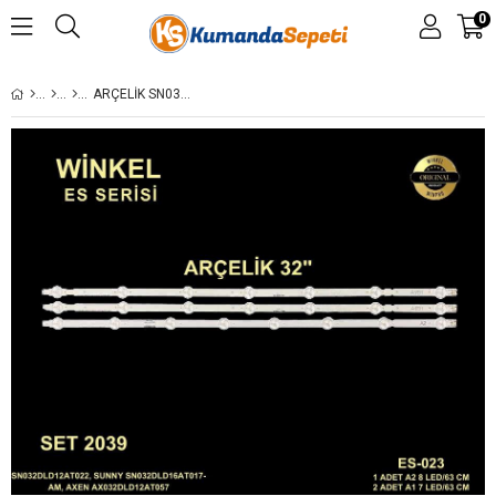
0
ARÇELİK SN032DLD12AT022, SUNNY SN032DLD16AT017-AM, AXEN AX032DLD12AT057, AXEN AX032DLD12AT050-KM, AXEN AX032DLD16AT015-ZTM, WOON WN032DLD12AT050, WOON WN032DLD12AT057-AVNTM, AXEN AX032DLD16AT017-ZM, 32LN5100\32LN545B\32LN5180\32LN520B\32LN541V/B32-LB-5313