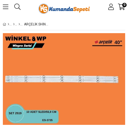
0
ARÇELİK SHINEON M08-BD40030-0701N-4311D, ALTUS AL40L 6925 4B , LED BAR, 7 LEDLI - (77,2 CM) A40L 8752 B40L 6945 B40L6945,A40L 5845 B40L 5845 ES-3735 ES 3735 ES-4275 ES 4275