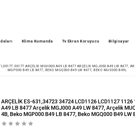
daları
Klima Kumanda
Tv Ekran Koruyucu
Bilgisayar
STL0017T 0017T ARÇELIK MGH000 A49 LB 8477 ARÇELIK MGJ000 A49 LW 8477, AR
MGP000 B49 LB 8477, BEKO MGQ000 B49 LW 8477, BEKO MUS000 B49L
ARÇELİK ES-631,34723 34724 LCD1126 LCD1127 1126 
A49 LB 8477 Arçelik MGJ000 A49 LW 8477, Arçelik MU
4B, Beko MGP000 B49 LB 8477, Beko MGQ000 B49 LW 