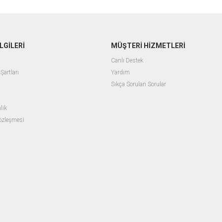
LGİLERİ
MÜŞTERİ HİZMETLERİ
Canlı Destek
Şartları
Yardım
Sıkça Sorulan Sorular
lik
Sözleşmesi