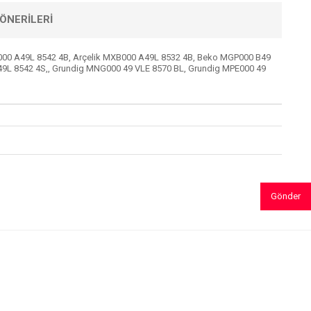
ÖNERILERI
000 A49L 8542 4B, Arçelik MXB000 A49L 8532 4B, Beko MGP000 B49
L 8542 4S,, Grundig MNG000 49 VLE 8570 BL, Grundig MPE000 49
Gönder