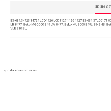
ÜRÜN ÖZ
ES-631,34723 34724 LCD1126 LCD1127 1126 1127 ES-631 STL0017T 00
LB 8477, Beko MGQ000 B49 LW 8477, Beko MUS000 B49L 8542 4B, Bek
VLE 810 BL,