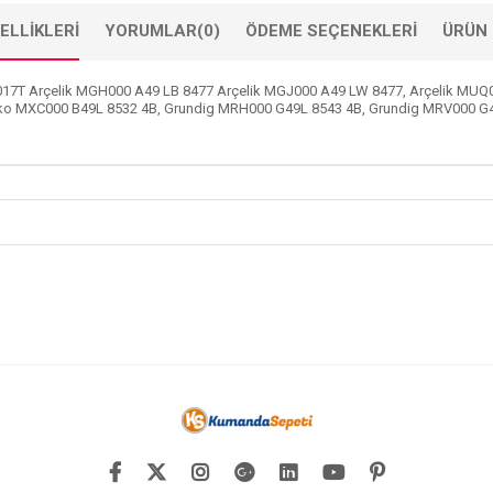
ELLIKLERI
YORUMLAR
(0)
ÖDEME SEÇENEKLERI
ÜRÜN 
17T Arçelik MGH000 A49 LB 8477 Arçelik MGJ000 A49 LW 8477, Arçelik MUQ
o MXC000 B49L 8532 4B, Grundig MRH000 G49L 8543 4B, Grundig MRV000 G49