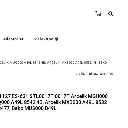
Adaptörler
Ev Elektroniği
ÇELIK MUQ000 A49L 8542 4B, ARÇELIK MXB000 A49L 8532 4B, BEKO
< < ÖNCEKI SAYFAYA DÖN
1127 ES-631 STL0017T 0017T Arçelik MGH000
Q000 A49L 8542 4B, Arçelik MXB000 A49L 8532
8477, Beko MUS000 B49L