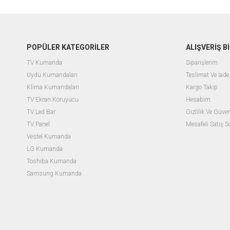
POPÜLER KATEGORİLER
ALIŞVERİŞ Bİ
TV Kumanda
Siparişlerim
Uydu Kumandaları
Teslimat Ve İade 
Klima Kumandaları
Kargo Takip
TV Ekran Koruyucu
Hesabım
TV Led Bar
Gizlilik Ve Güven
TV Panel
Mesafeli Satış 
Vestel Kumanda
LG Kumanda
Toshiba Kumanda
Samsung Kumanda