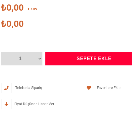
₺0,00
+ KDV
₺0,00
Telefonla Sipariş
Favorilere Ekle
Fiyat Düşünce Haber Ver