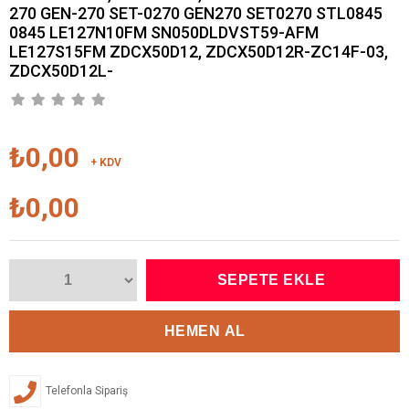
270 GEN-270 SET-0270 GEN270 SET0270 STL0845
0845 LE127N10FM SN050DLDVST59-AFM
LE127S15FM ZDCX50D12, ZDCX50D12R-ZC14F-03,
ZDCX50D12L-
₺0,00
+ KDV
₺0,00
Telefonla Sipariş