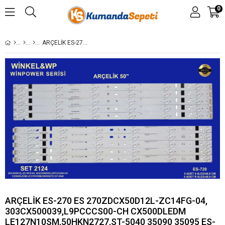
0
ARÇELİK ES-270 ES 270ZDCX50D12L-ZC14FG-04, 303CX500039,L9PCCCS00-CH CX500DLEDM LE127N10SM,50HKN2727,ST-5040 35090 35095 ES-270 GEN-270 SET-0270 GEN270 SET0270 STL0845 0845 LE127N10FM SN050DLDVST59-AFM LE127S15FM ZDCX50D12, ZDCX50D12R-ZC14F-03, ZDCX50D12L-
ARÇELİK ES-270 ES 270ZDCX50D12L-ZC14FG-04,
303CX500039,L9PCCCS00-CH CX500DLEDM
LE127N10SM,50HKN2727,ST-5040 35090 35095 ES-