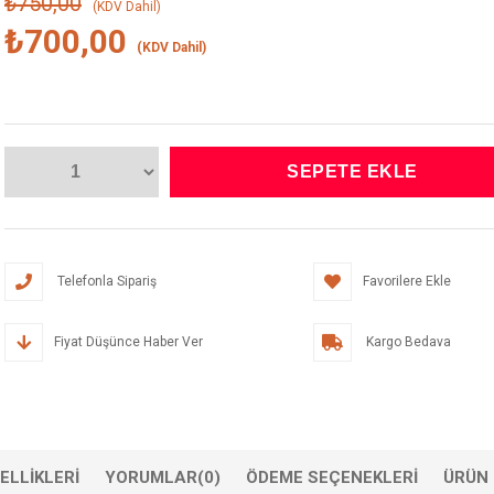
₺750,00
(KDV Dahil)
₺700,00
(KDV Dahil)
Telefonla Sipariş
Favorilere Ekle
Fiyat Düşünce Haber Ver
Kargo Bedava
ELLIKLERI
YORUMLAR
(0)
ÖDEME SEÇENEKLERI
ÜRÜN 