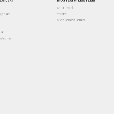
LGİLERİ
MÜŞTERİ HİZMETLERİ
Canlı Destek
Şartları
Yardım
Sıkça Sorulan Sorular
lik
Sözleşmesi