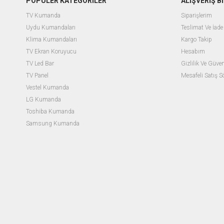
POPÜLER KATEGORİLER
ALIŞVERİŞ Bİ
TV Kumanda
Siparişlerim
Uydu Kumandaları
Teslimat Ve İade 
Klima Kumandaları
Kargo Takip
TV Ekran Koruyucu
Hesabım
TV Led Bar
Gizlilik Ve Güven
TV Panel
Mesafeli Satış 
Vestel Kumanda
LG Kumanda
Toshiba Kumanda
Samsung Kumanda