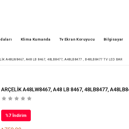
daları
Klima Kumanda
Tv Ekran Koruyucu
Bilgisayar
LİK A48LW8467, A48 LB 8467, 48LB8477, A48LB8477 , B48LB8477 TV LED BAR
ARÇELİK A48LW8467, A48 LB 8467, 48LB8477, A48LB8
%
7
İndirim