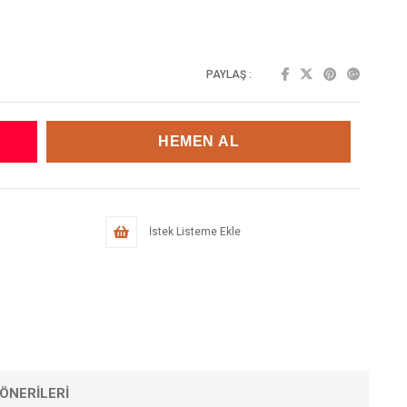
PAYLAŞ :
İstek Listeme Ekle
ÖNERILERI