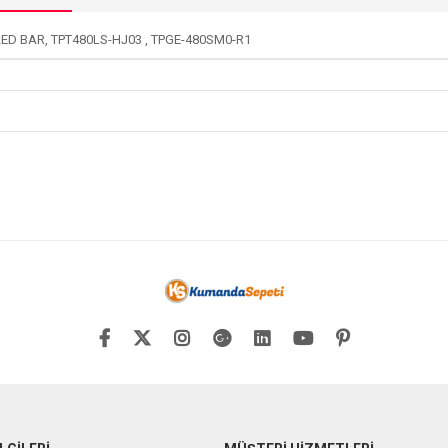
LED BAR, TPT480LS-HJ03 , TPGE-480SM0-R1