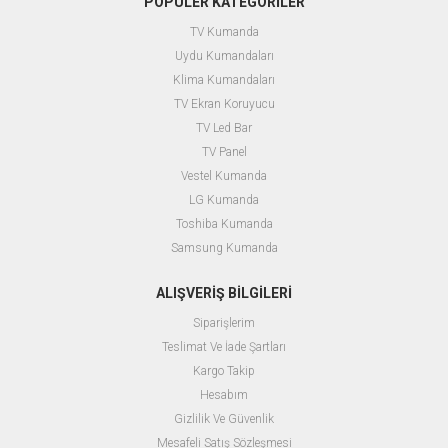
POPÜLER KATEGORİLER
TV Kumanda
Uydu Kumandaları
Klima Kumandaları
TV Ekran Koruyucu
TV Led Bar
TV Panel
Vestel Kumanda
LG Kumanda
Toshiba Kumanda
Samsung Kumanda
ALIŞVERİŞ BİLGİLERİ
Siparişlerim
Teslimat Ve İade Şartları
Kargo Takip
Hesabım
Gizlilik Ve Güvenlik
Mesafeli Satış Sözleşmesi