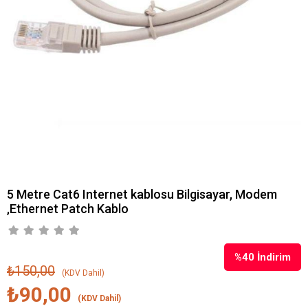
5 Metre Cat6 Internet kablosu Bilgisayar, Modem
,Ethernet Patch Kablo
%
40
İndirim
₺150,00
(KDV Dahil)
₺90,00
(KDV Dahil)