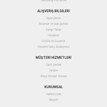
Samsung Kumanda
ALIŞVERİŞ BİLGİLERİ
Siparişlerim
Teslimat Ve İade Şartları
Kargo Takip
Hesabım
Gizlilik Ve Güvenlik
Mesafeli Satış Sözleşmesi
MÜŞTERİ HİZMETLERİ
Canlı Destek
Yardım
Sıkça Sorulan Sorular
KURUMSAL
Hakkımızda
İletişim