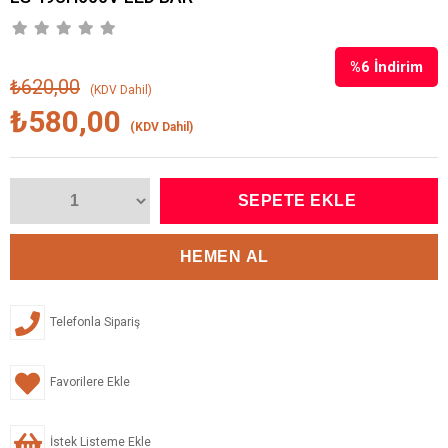
%
6
İndirim
₺620,00
(KDV Dahil)
₺580,00
(KDV Dahil)
Telefonla Sipariş
Favorilere Ekle
İstek Listeme Ekle