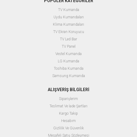
POPÜLER KATEGORİLER
TV Kumanda
Uydu Kumandaları
Klima Kumandaları
TV Ekran Koruyucu
TV Led Bar
TV Panel
Vestel Kumanda
LG Kumanda
Toshiba Kumanda
Samsung Kumanda
ALIŞVERİŞ BİLGİLERİ
Siparişlerim
Teslimat Ve İade Şartları
Kargo Takip
Hesabım
Gizlilik Ve Güvenlik
Mesafeli Satış Sözleşmesi