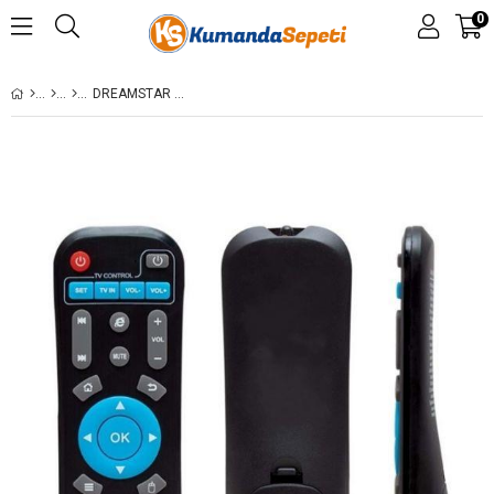
0
DREAMSTAR NEXT MYBOX 4K ANDROID TV BOX KUMANDASI