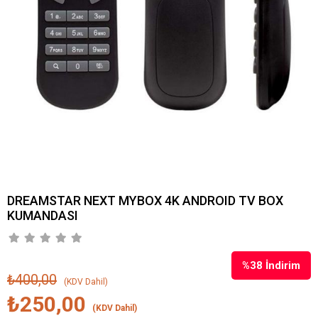
DREAMSTAR NEXT MYBOX 4K ANDROID TV BOX
KUMANDASI
%
38
İndirim
₺400,00
(KDV Dahil)
₺250,00
(KDV Dahil)